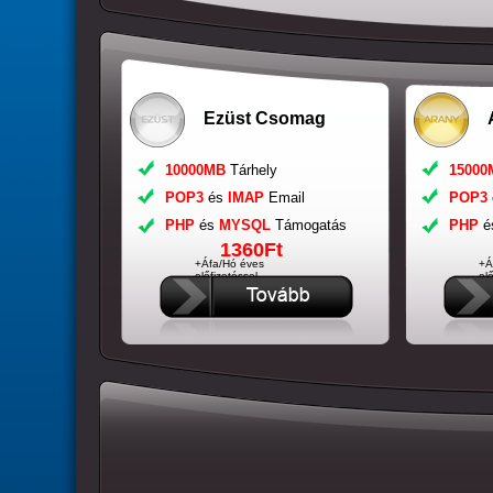
Ezüst Csomag
10000MB
Tárhely
15000
POP3
és
IMAP
Email
POP3
PHP
és
MYSQL
Támogatás
PHP
é
1360Ft
+Áfa/Hó éves
+Á
előfizetéssel
elő